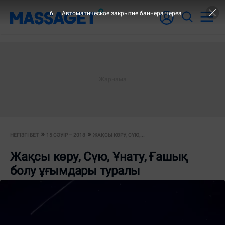
6
Автоматическое закрытие баннера через
НЕГІЗГІ БЕТ
15 СӘУІР – 2018
ЖАҚСЫ КӨРУ, СҮЮ,...
Жақсы көру, Сүю, Ұнату, Ғашық
болу ұғымдары туралы