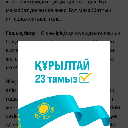
көргеннен сүйдім-күйдім деп жатады. Бұл
махаббат деген сөз емес. Бұл махаббаттың
алғашқы сатысы ғана.
Ғашық болу
– Сіз өміріңізде жүз адамға ғашық
болуыңыз мүмкін. Бірақ, мұны махаббат деп
шатастырып алмаңыз. Ғашық болу ұнатудан
жоғарырақ сезім болғанымен бұл, жауапсыз
махаббат сияқты, яғни біржақты махаббат.
Жақсы көру
– сезімдердің ең аяулысы дер
едім. Жақсы көру – жан үйлесімдігі. Ұнатқан,
ғашық болған адамыңызбен сөйлесіп, білісіп
жан сарайына үңіліп, өзіңізбен сәйкес келетінін
сезіну сезімі. Кейде жақсы көру сезімі сүюден
де жоғары тұрады. Мұнда тән үйлесімінсіз жан