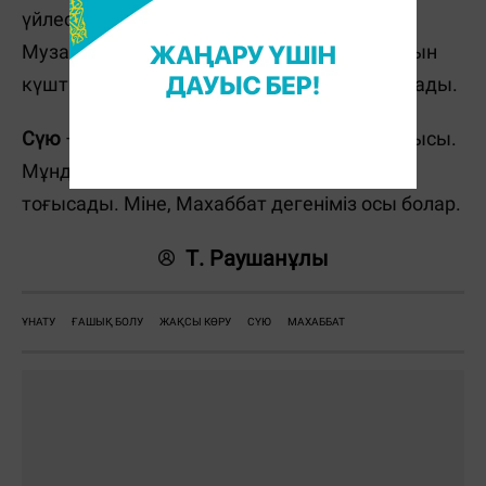
үйлесімі салтанат құрады. Ақындардың
Музасына өлең арнатып, жырға қостыратын
күштің артында осы жақсы көру сезімі тұрады.
Сүю
– жоғарыдағы сезімдердің соңғы сатысы.
Мұнда тән, жан үйлесімдігі бір арнаға
тоғысады. Міне, Махаббат дегеніміз осы болар.
Т. Раушанұлы
ҰНАТУ
ҒАШЫҚ БОЛУ
ЖАҚСЫ КӨРУ
СҮЮ
МАХАББАТ