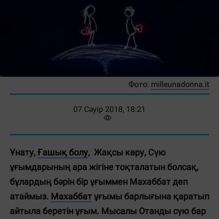
Фото:
milleunadonna.it
07 Сәуір 2018, 18:21
Ұнату,
Ғашық болу
, Жақсы көру, Сүю
ұғымдарының ара жігіне тоқталатын болсақ,
бұлардың бәрін бір ұғыммен Махаббат деп
атаймыз.
Махаббат
ұғымы барлығына қаратып
айтыла беретін ұғым. Мысалы Отанды сүю бар