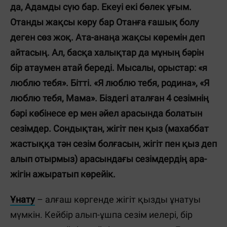
да, Адамды сүю бар. Екеуі екі бөлек ұғым.
Отанды жақсы көру бар Отанға ғашық болу
деген сөз жоқ. Ата-анаңа жақсы көремін деп
айтасың. Ал, басқа халықтар да мұның бәрін
бір атаумен атай береді. Мысалы, орыстар: «я
люблю тебя». Бітті. «Я люблю тебя, родина», «Я
люблю тебя, Мама». Біздегі аталған 4 сезімнің
бәрі көбінесе ер мен әйел арасында болатын
сезімдер. Сондықтан, жігіт пен қыз (махаббат
жастыққа тән сезім болғасын, жігіт пен қыз деп
алып отырмыз) арасындағы сезімдердің ара-
жігін ажыратып көрейік.
Ұнату
– алғаш көргенде жігіт қызды ұнатуы
мүмкін. Кейбір алып-ұшпа сезім иелері, бір