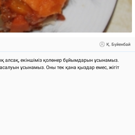
Қ. Бүйенбай
ық алсақ, екіншіміз қолөнер бұйымдарын ұсынамыз.
жасалуын ұсынамыз. Оны тек қана қыздар емес, жігіт