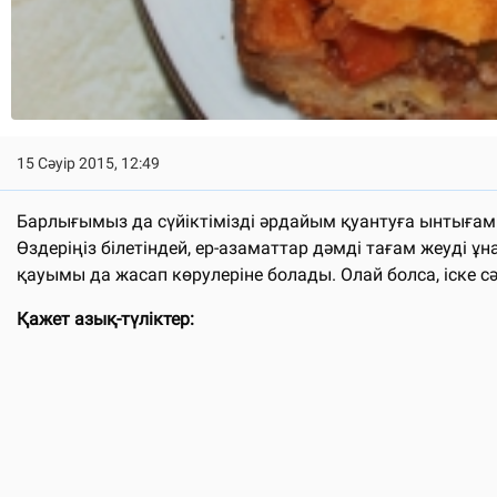
15 Сәуір 2015, 12:49
Барлығымыз да сүйіктімізді әрдайым қуантуға ынтығамы
Өздеріңіз білетіндей, ер-азаматтар дәмді тағам жеуді ұ
қауымы да жасап көрулеріне болады. Олай болса, іске с
Қажет азық-түліктер: