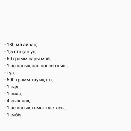
- 180 мл айран;
- 1,5 стақан ұн;
- 60 грамм сары май;
- 1 ас қасық нан қопсытқыш;
- тұз;
- 500 грамм тауық еті;
- 1 кәді;
- 1 пияз;
- 4 қызанақ;
- 1 ас қасық томат пастасы;
- 1 сәбіз.