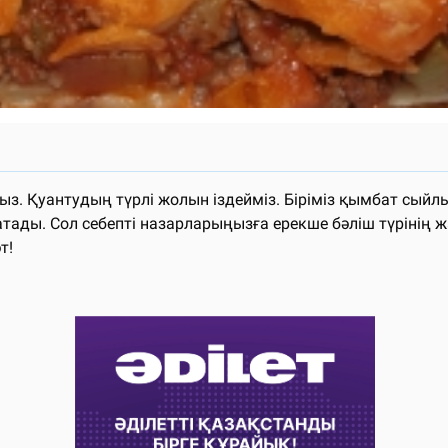
з. Қуантудың түрлі жолын іздейміз. Біріміз қымбат сыйл
натады. Сол себепті назарларыңызға ерекше бәліш түрінің 
әт!