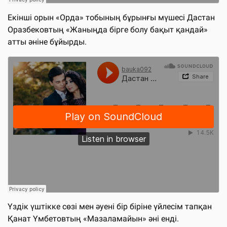
Екінші орын «Орда» тобының бұрынғы мүшесі Дастан
Оразбековтың «Жаныңда бірге болу бақыт қандай»
атты әніне бұйырды.
Үздік үштікке сөзі мен әуені бір біріне үйлесім тапқан
Қанат Үмбетовтың «Мазаламайын» әні енді.