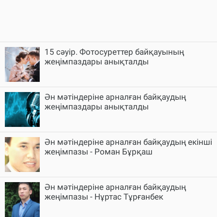
15 cәуір. Фотосуреттер байқауының
жеңімпаздары анықталды
Ән мәтіндеріне арналған байқаудың
жеңімпаздары анықталды
Ән мәтіндеріне арналған байқаудың екінші
жеңімпазы - Роман Бұрқаш
Ән мәтіндеріне арналған байқаудың
жеңімпазы - Нұртас Тұрғанбек