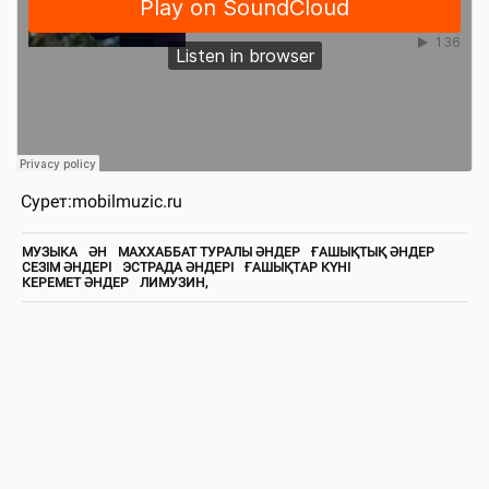
Сурет:mobilmuzic.ru
МУЗЫКА
ӘН
МАХХАББАТ ТУРАЛЫ ӘНДЕР
ҒАШЫҚТЫҚ ӘНДЕР
СЕЗІМ ӘНДЕРІ
ЭСТРАДА ӘНДЕРІ
ҒАШЫҚТАР КҮНІ
КЕРЕМЕТ ӘНДЕР
ЛИМУЗИН,