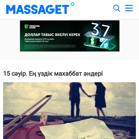
15 сәуір. Ең үздік махаббат әндері