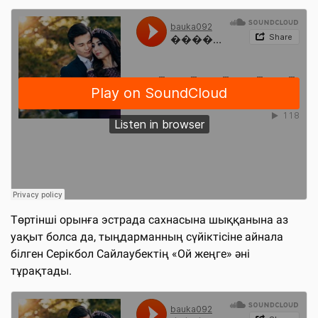
Төртінші орынға эстрада сахнасына шыққанына аз
уақыт болса да, тыңдарманның сүйіктісіне айнала
білген Серікбол Сайлаубектің «Ой жеңге» әні
тұрақтады.