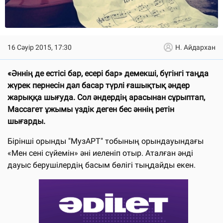
16 Сәуір 2015, 17:30
Н. Айдархан
«Әннің де естісі бар, есері бар» демекші, бүгінгі таңда
жүрек пернесін дәл басар түрлі ғашықтық әндер
жарыққа шығуда. Сол әндердің арасынан сұрыптап,
Массагет ұжымы үздік деген бес әннің ретін
шығарды.
Бірінші орынды "МузАРТ" тобының орындауындағы
«Мен сені сүйемін» әні иеленіп отыр. Аталған әнді
дауыс берушілердің басым бөлігі тыңдайды екен.