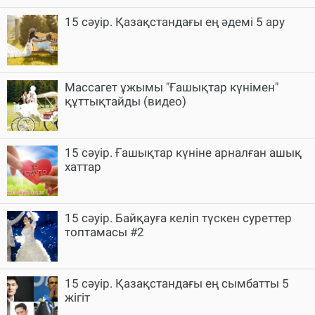
15 сәуір. Қазақстандағы ең әдемі 5 ару
Массагет ұжымы "Ғашықтар күнімен"
құттықтайды (видео)
15 сәуір. Ғашықтар күніне арналған ашық
хаттар
15 сәуір. Байқауға келіп түскен суреттер
топтамасы #2
15 сәуір. Қазақстандағы ең сымбатты 5
жігіт