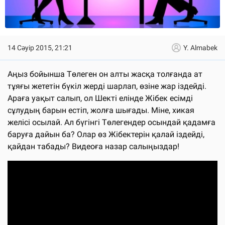
14 Сәуір 2015, 21:21
Y. Almabek
Аңыз бойынша Төлеген он алты жасқа толғанда ат
тұяғы жететін бүкіл жерді шарлап, өзіне жар іздейді.
Араға уақыт салып, ол Шекті елінде Жібек есімді
сұлудың барын естіп, жолға шығады. Міне, хикая
желісі осылай. Ал бүгінгі Төлегендер осындай қадамға
баруға дайын ба? Олар өз Жібектерін қалай іздейді,
қайдан табады? Видеоға назар салыңыздар!