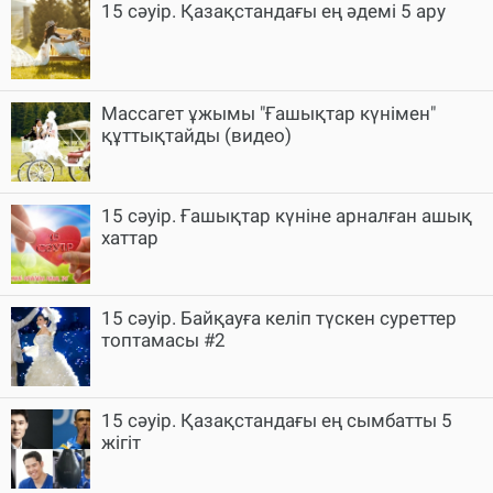
15 сәуір. Қазақстандағы ең әдемі 5 ару
Массагет ұжымы "Ғашықтар күнімен"
құттықтайды (видео)
15 сәуір. Ғашықтар күніне арналған ашық
хаттар
15 сәуір. Байқауға келіп түскен суреттер
топтамасы #2
15 сәуір. Қазақстандағы ең сымбатты 5
жігіт