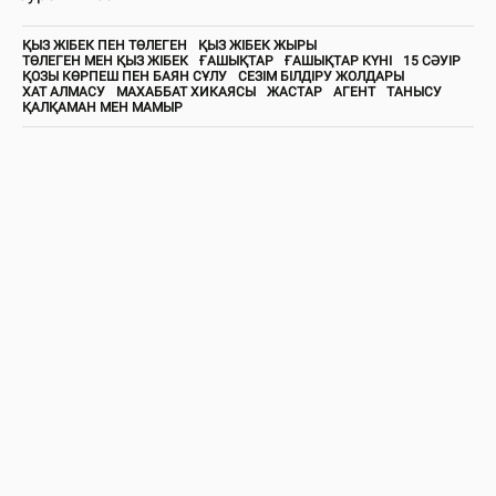
ҚЫЗ ЖІБЕК ПЕН ТӨЛЕГЕН
ҚЫЗ ЖІБЕК ЖЫРЫ
ТӨЛЕГЕН МЕН ҚЫЗ ЖІБЕК
ҒАШЫҚТАР
ҒАШЫҚТАР КҮНІ
15 СӘУІР
ҚОЗЫ КӨРПЕШ ПЕН БАЯН СҰЛУ
СЕЗІМ БІЛДІРУ ЖОЛДАРЫ
ХАТ АЛМАСУ
МАХАББАТ ХИКАЯСЫ
ЖАСТАР
АГЕНТ
ТАНЫСУ
ҚАЛҚАМАН МЕН МАМЫР