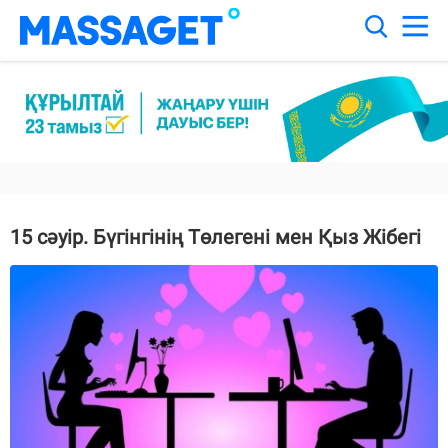
15 сәуір. Бүгінгінің Төлегені мен Қыз Жібегі