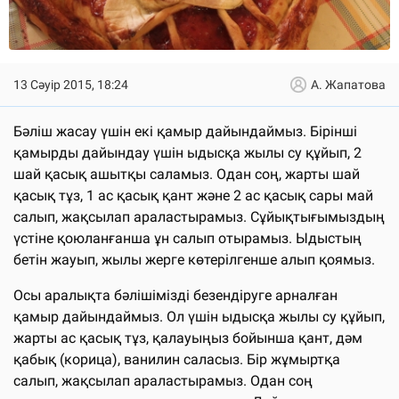
13 Сәуір 2015, 18:24
А. Жапатова
Бәліш жасау үшін екі қамыр дайындаймыз. Бірінші
қамырды дайындау үшін ыдысқа жылы су құйып, 2
шай қасық ашытқы саламыз. Одан соң, жарты шай
қасық тұз, 1 ас қасық қант және 2 ас қасық сары май
салып, жақсылап араластырамыз. Сұйықтығымыздың
үстіне қоюланғанша ұн салып отырамыз. Ыдыстың
бетін жауып, жылы жерге көтерілгенше алып қоямыз.
Осы аралықта бәлішімізді безендіруге арналған
қамыр дайындаймыз. Ол үшін ыдысқа жылы су құйып,
жарты ас қасық тұз, қалауыңыз бойынша қант, дәм
қабық (корица), ванилин саласыз. Бір жұмыртқа
салып, жақсылап араластырамыз. Одан соң