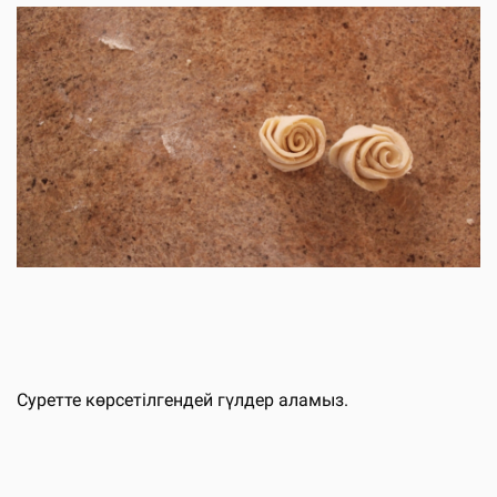
Суретте көрсетілгендей гүлдер аламыз.