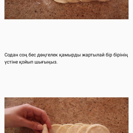
Содан соң бес дөңгелек қамырды жартылай бір бірінің
үстіне қойып шығыңыз.