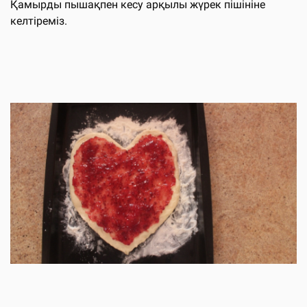
Қамырды пышақпен кесу арқылы жүрек пішініне
келтіреміз.