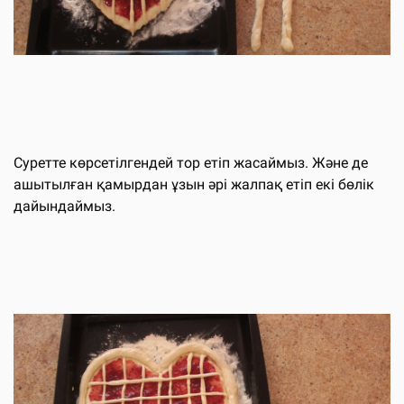
Суретте көрсетілгендей тор етіп жасаймыз. Және де
ашытылған қамырдан ұзын әрі жалпақ етіп екі бөлік
дайындаймыз.