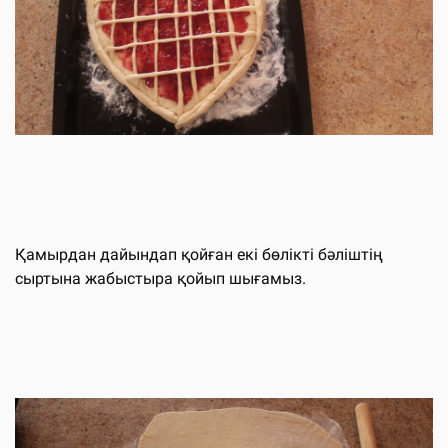
Қамырдан дайындап қойған екі бөлікті бәліштің
сыртына жабыстыра қойып шығамыз.