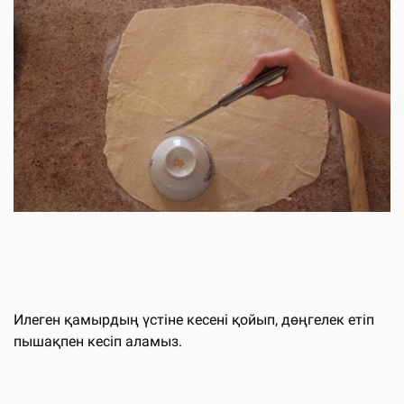
Илеген қамырдың үстіне кесені қойып, дөңгелек етіп
пышақпен кесіп аламыз.