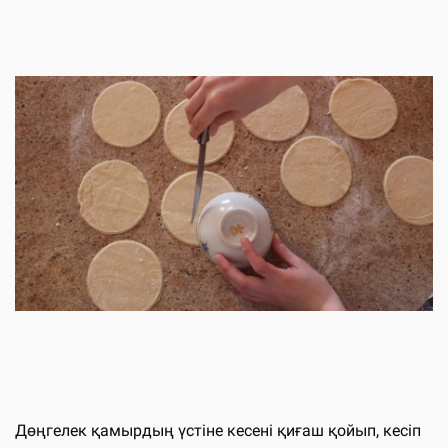
Дөңгелек қамырдың үстіне кесені қиғаш қойып, кесіп