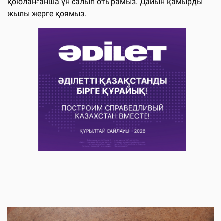
қоюланғанша ұн салып отырамыз. Дайын қамырды
жылы жерге қоямыз.