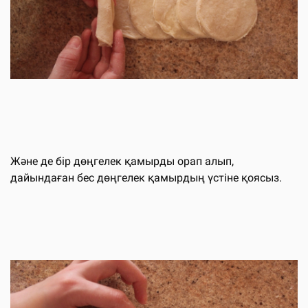
Және де бір дөңгелек қамырды орап алып,
дайындаған бес дөңгелек қамырдың үстіне қоясыз.