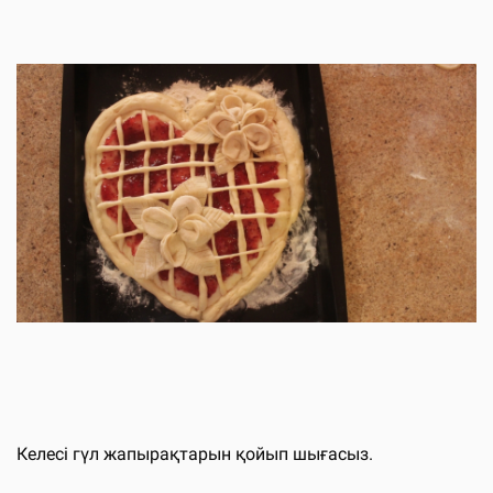
Келесі гүл жапырақтарын қойып шығасыз.