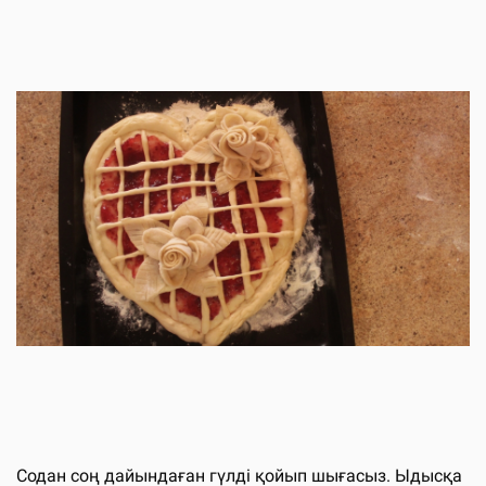
Содан соң дайындаған гүлді қойып шығасыз. Ыдысқа