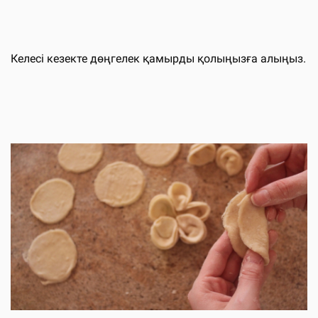
Келесі кезекте дөңгелек қамырды қолыңызға алыңыз.