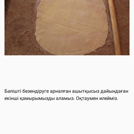
Бәлішті безендіруге арналған ашытқысыз дайындаған
екінші қамырымызды аламыз. Оқтаумен илейміз.