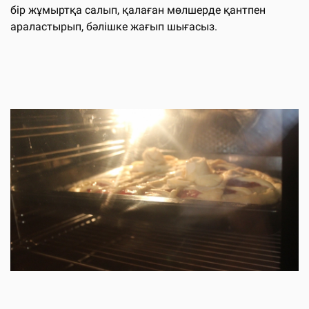
бір жұмыртқа салып, қалаған мөлшерде қантпен
араластырып, бәлішке жағып шығасыз.