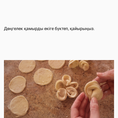
Дөңгелек қамырды екіге бүктеп, қайырыңыз.