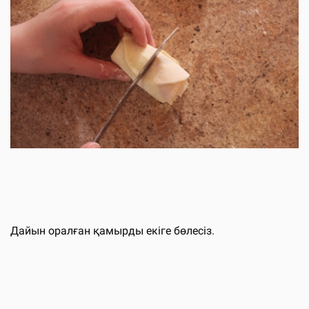
Дайын оралған қамырды екіге бөлесіз.