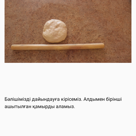
Бәлішімізді дайындауға кірісеміз. Алдымен бірінші
ашытылған қамырды аламыз.