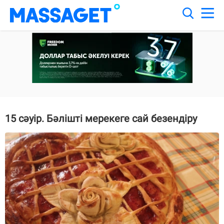
15 сәуір. Бәлішті мерекеге сай безендіру