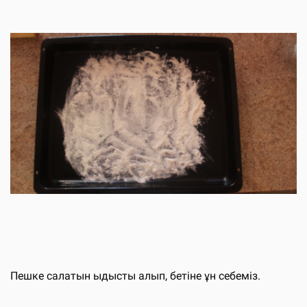
Пешке салатын ыдысты алып, бетіне ұн себеміз.