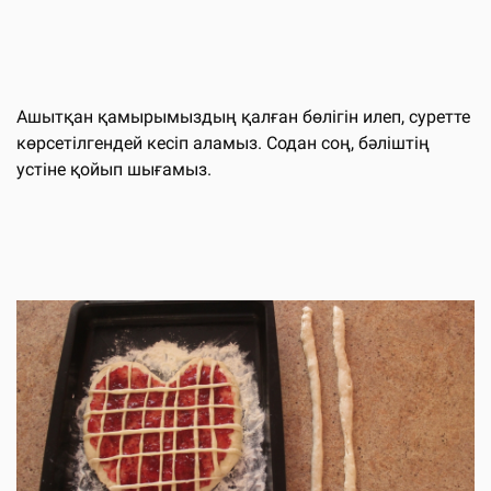
Ашытқан қамырымыздың қалған бөлігін илеп, суретте
көрсетілгендей кесіп аламыз. Содан соң, бәліштің
устіне қойып шығамыз.