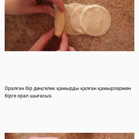
Оралған бір дөңгелек қамырды қалған қамырлармен
бірге орап шығасыз.