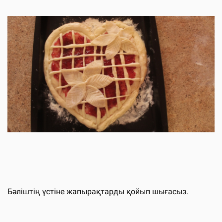
Бәліштің үстіне жапырақтарды қойып шығасыз.