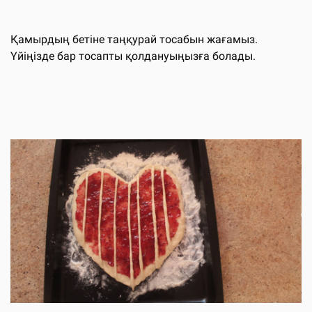
Қамырдың бетіне таңқурай тосабын жағамыз.
Үйіңізде бар тосапты қолдануыңызға болады.