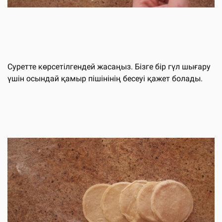
Суретте көрсетілгендей жасаңыз. Бізге бір гүл шығару
үшін осындай қамыр пішінінің бесеуі қажет болады.