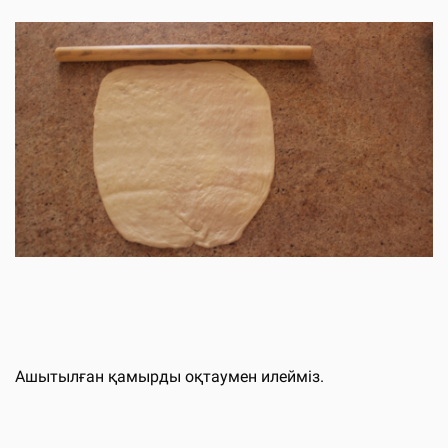
Ашытылған қамырды оқтаумен илейміз.