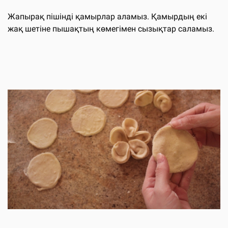
Жапырақ пішінді қамырлар аламыз. Қамырдың екі
жақ шетіне пышақтың көмегімен сызықтар саламыз.