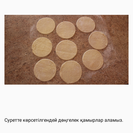
Суретте көрсетілгендей дөңгелек қамырлар аламыз.