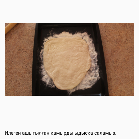
Илеген ашытылған қамырды ыдысқа саламыз.