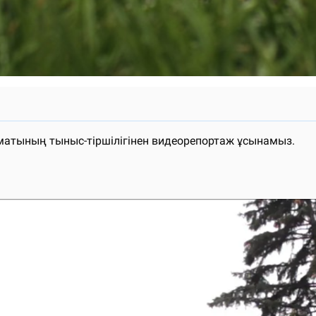
атының тыныс-тіршілігінен видеорепортаж ұсынамыз.