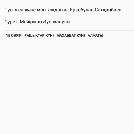
Түсірген және монтаждаған: Еркебұлан Сатқанбаев
Сурет: Мейіржан Әуелханұлы
15 СӘУІР
ҒАШЫҚТАР КҮНІ
МАХАББАТ КҮНІ
АЛМАТЫ