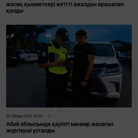
жасақ қызметкері жігітті ажалдан арашалап
қалды
03 Шілде 2026, 18:16
Абай облысында қауіпті маневр жасаған
жүргізуші ұсталды