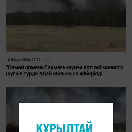
16 Шілде 2026, 17:12
“Семей орманы“ аумағындағы өрт: екі министр
шұғыл түрде Абай облысына жіберілді