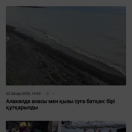
02 Шілде 2026, 14:00
Алакөлде анасы мен қызы суға батқан: бірі
құтқарылды