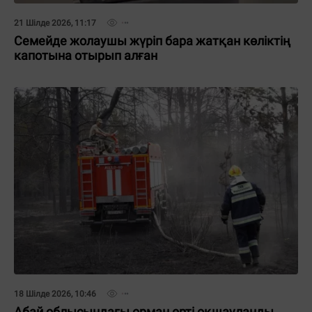
21 Шілде 2026, 11:17
Семейде жолаушы жүріп бара жатқан көліктің
капотына отырып алған
18 Шілде 2026, 10:46
Абай облысындағы орман өрті оқшауланды