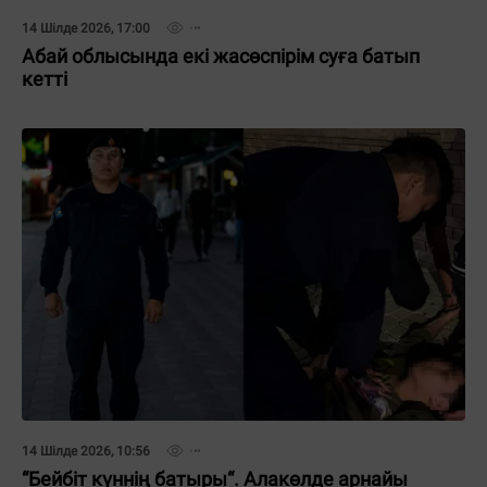
14 Шілде 2026, 17:00
Абай облысында екі жасөспірім суға батып
кетті
14 Шілде 2026, 10:56
“Бейбіт күннің батыры“. Алакөлде арнайы