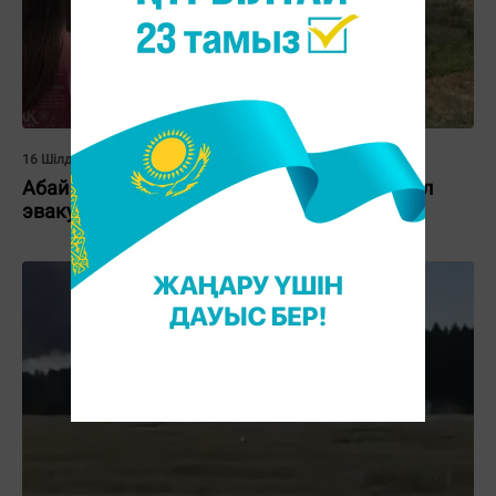
16 Шілде 2026, 15:34
Абай облысында балалар лагерьден шұғыл
эвакуацияланды