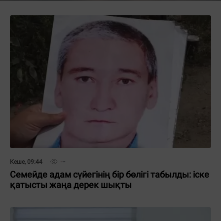
Кеше, 09:44
Семейде адам сүйегінің бір бөлігі табылды: іске
қатысты жаңа дерек шықты