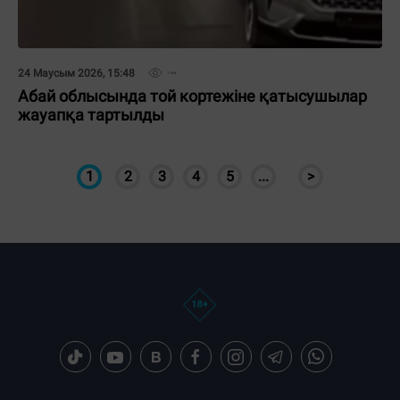
24 Маусым 2026, 15:48
Абай облысында той кортежіне қатысушылар
жауапқа тартылды
1
2
3
4
5
...
>