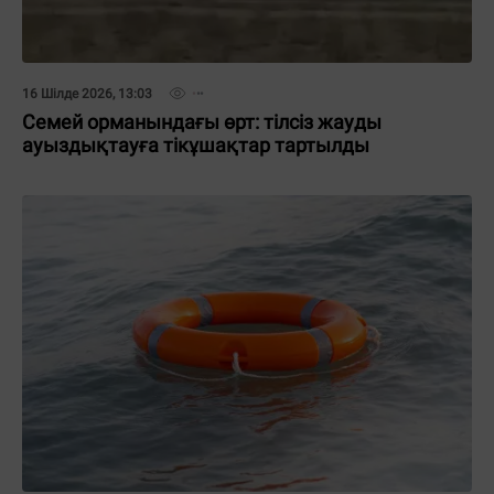
16 Шілде 2026, 13:03
Семей орманындағы өрт: тілсіз жауды
ауыздықтауға тікұшақтар тартылды