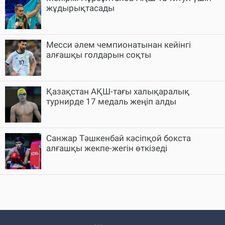
жұдырықтасады
Месси әлем чемпионатынан кейінгі
алғашқы голдарын соқты
Қазақстан АҚШ-тағы халықаралық
турнирде 17 медаль жеңіп алды
Санжар Тәшкенбай кәсіпқой бокста
алғашқы жекпе-жегін өткізеді