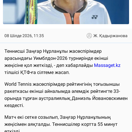
08 Шілде 2026, 11:35
Ж. Қадыржанова
Теннисші Заңғар Нұрланұлы жасөспірімдер
арасындағы Уимблдон-2026 турнирінде екінші
жеңісіне қол жеткізді, - деп хабарлайды
Massaget.kz
тілшісі ҚТФ-ға сілтеме жасап.
World Tennis жасөспірімдер рейтингінің тоғызыншы
ракеткасы екінші айналымда әлемдік рейтингте 33-
орында тұрған аустралиялық Даниэль Йовановскимен
кездесті.
Матч екі сетке созылып, Заңғар Нұрланұлының
жеңісімен аяқталды. Теннисшілер кортта 55 минут
өткізді.