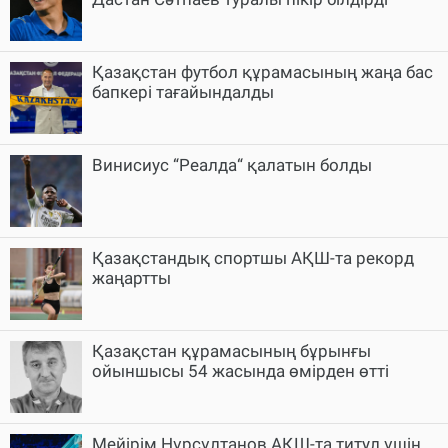
Қазақстан футбол құрамасының жаңа бас
бапкері тағайындалды
Винисиус “Реалда“ қалатын болды
Қазақстандық спортшы АҚШ-та рекорд
жаңартты
Қазақстан құрамасының бұрынғы
ойыншысы 54 жасында өмірден өтті
Мейірім Нұрсұлтанов АҚШ-та титул үшін