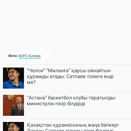
“Челси“ “Миланға“ қарсы ойнайтын
құрамды атады: Сәтпаев тізімге енді
ме?
“Астана“ баскетбол клубы таратылды:
министрлік пікір білдірді
Қазақстан құрамасының жаңа бапкері
Дастан Сәтпаев туралы пікір білдірді