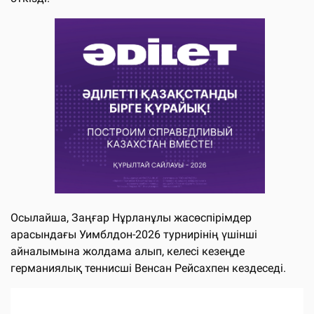
Осылайша, Заңғар Нұрланұлы жасөспірімдер
арасындағы Уимблдон-2026 турнирінің үшінші
айналымына жолдама алып, келесі кезеңде
германиялық теннисші Венсан Рейсахпен кездеседі.