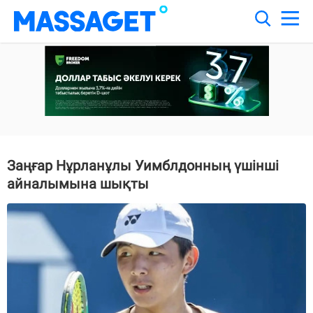
Заңғар Нұрланұлы Уимблдонның үшінші
айналымына шықты