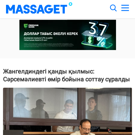
Жангелдиндегі қанды қылмыс:
Сәрсемәлиевті өмір бойына соттау сұралды