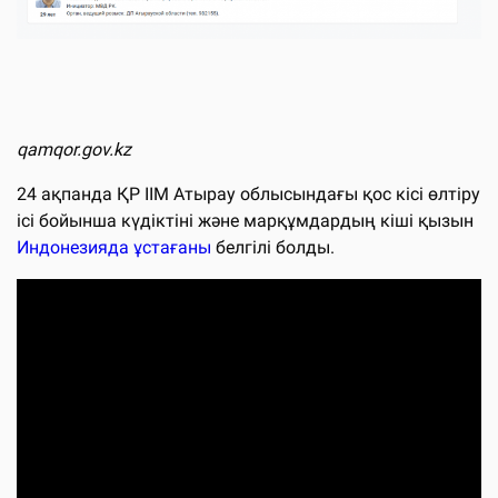
qamqor.gov.kz
24 ақпанда ҚР ІІМ Атырау облысындағы қос кісі өлтіру
ісі бойынша күдіктіні және марқұмдардың кіші қызын
Индонезияда ұстағаны
белгілі болды.