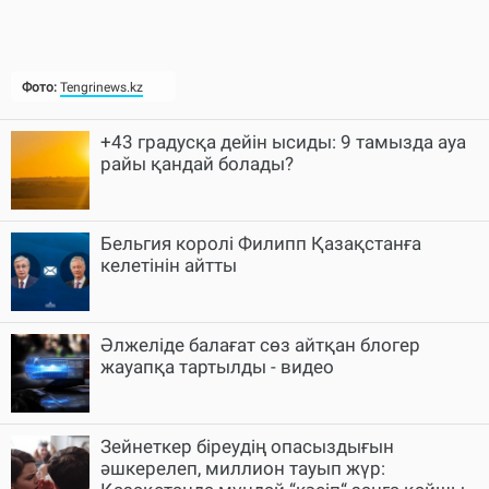
Фото:
Tengrinews.kz
+43 градусқа дейін ысиды: 9 тамызда ауа
райы қандай болады?
Бельгия королі Филипп Қазақстанға
келетінін айтты
Әлжеліде балағат сөз айтқан блогер
жауапқа тартылды - видео
Зейнеткер біреудің опасыздығын
әшкерелеп, миллион тауып жүр: