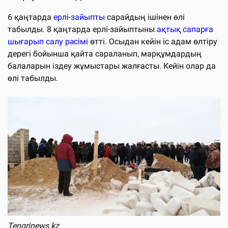
6 қаңтарда
ерлі-зайыпты
сарайдың ішінен өлі
табылды. 8 қаңтарда ерлі-зайыптыны
ақтық сапарға
шығарып салу рәсімі
өтті. Осыдан кейін іс адам өлтіру
дерегі бойынша қайта сараланып, марқұмдардың
балаларын іздеу жұмыстары жалғасты. Кейін олар да
өлі табылды.
Tengrinews.kz