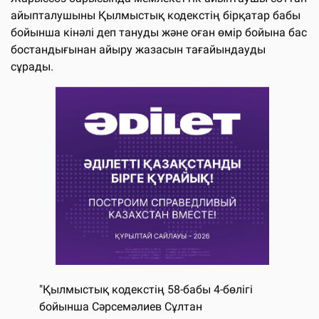
айыпталушыны Қылмыстық кодекстің бірқатар бабы
бойынша кінәлі деп тануды және оған өмір бойына бас
бостандығынан айыру жазасын тағайындауды
сұрады.
"Қылмыстық кодекстің 58-бабы 4-бөлігі
бойынша Сәрсемәлиев Сұлтан