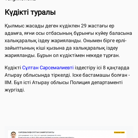
Күдікті туралы
Қылмыс жасады деген күдікпен 29 жастағы ер
адамға, яғни осы отбасының бұрынғы күйеу баласына
халықаралық іздеу жарияланды. Онымен бірге ерлі-
зайыптының кіші қызына да халықаралық іздеу
жарияланды. Бұрын ол күдіктімен некеде тұрған.
Күдікті
Сұлтан Сәрсемәлиевті
іздестіру ісі 8 қаңтарда
Атырау облысында тіркелді. Іске бастамашы болған -
ІІМ. Бұл істі Атырау облысы Полиция департаменті
жүргізді.