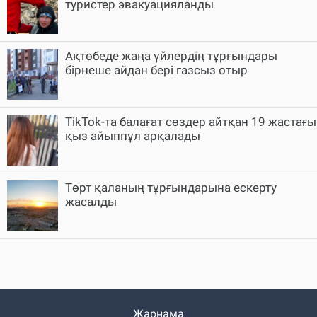
туристер эвакуацияланды
Ақтөбеде жаңа үйлердің тұрғындары
бірнеше айдан бері газсыз отыр
TikTok-та балағат сөздер айтқан 19 жастағы
қыз айыппұл арқалады
Төрт қаланың тұрғындарына ескерту
жасалды
Жарнама