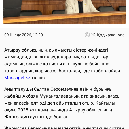
09 Шілде 2026, 12:20
Ж. Қадыржанова
Атырау облысының қылмыстық істер жөніндегі
мамандандырылған ауданаралық сотында төрт
адамның өліміне қатысты атышулы іс бойынша
тараптардың жарыссөзі басталды, - деп хабарлайды
Massaget.kz
тілшісі.
Айыпталушы Сұлтан Сәрсемәлиев өзінің бұрынғы
жұбайы Ақбаян Мұқанғалиеваның ата-анасын, ағасы
мен әпкесін өлтірді деп айыпталып отыр. Қайғылы
оқиға 2025 жылдың аяғында Атырау облысының
Жангелдин ауылында болған.
Жарыссөз барысында мемлекеттік айыптаушы соттан