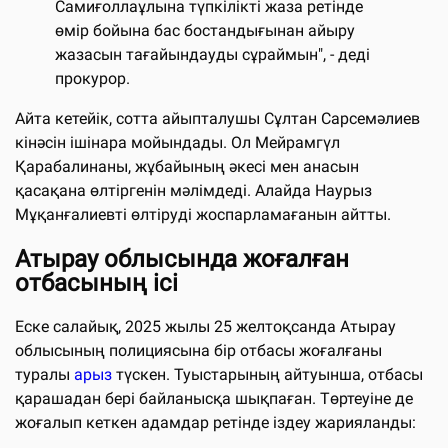
Самиғоллаұлына түпкілікті жаза ретінде
өмір бойына бас бостандығынан айыру
жазасын тағайындауды сұраймын", - деді
прокурор.
Айта кетейік, сотта айыпталушы Сұлтан Сарсемәлиев
кінәсін ішінара мойындады. Ол Мейрамгүл
Қарабалинаны, жұбайының әкесі мен анасын
қасақана өлтіргенін мәлімдеді. Алайда Наурыз
Мұқанғалиевті өлтіруді жоспарламағанын айтты.
Атырау облысында жоғалған
отбасының ісі
Еске салайық, 2025 жылы 25 желтоқсанда Атырау
облысының полициясына бір отбасы жоғалғаны
туралы
арыз
түскен. Туыстарының айтуынша, отбасы
қарашадан бері байланысқа шықпаған. Төртеуіне де
жоғалып кеткен адамдар ретінде іздеу жарияланды: