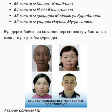
66 жастағы Мақсот Қарабалин;
64 жастағы Нәсіп Өтешқалиева;
35 жастағы қыздары Мейрамгүл Қарабалина;
32 жастағы ұлдары Наурыз Мұқанғалиев.
Бұл дерек бойынша соталды тергеп-тексеру басталып,
жедел тергеу тобы құрылды.
Атырау облысы ПД