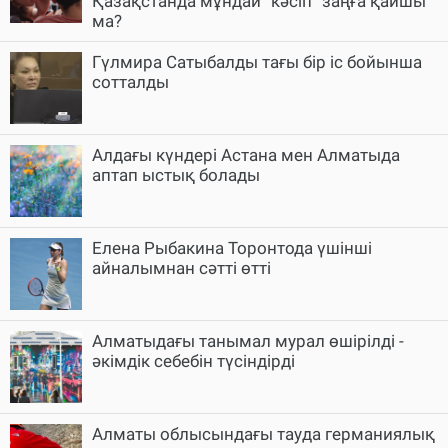
Қазақстанда мұндай “кәсіп“ заңға қайшы
ма?
Гүлмира Сатыбалды тағы бір іс бойынша
сотталды
Алдағы күндері Астана мен Алматыда
аптап ыстық болады
Елена Рыбакина Торонтода үшінші
айналымнан сәтті өтті
Алматыдағы танымал мурал өшірілді -
әкімдік себебін түсіндірді
Алматы облысындағы тауда германиялық