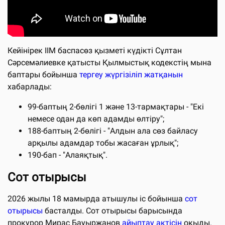
Кейінірек ІІМ баспасөз қызметі күдікті Сұлтан
Сәрсемәлиевке қатысты Қылмыстық кодекстің мына
баптары бойынша
тергеу жүргізіліп жатқанын
хабарлады:
99-баптың 2-бөлігі 1 және 13-тармақтары - "Екі
немесе одан да көп адамды өлтіру";
188-баптың 2-бөлігі - "Алдын ала сөз байласу
арқылы адамдар тобы жасаған ұрлық";
190-бап - "Алаяқтық".
Сот отырысы
2026 жылы 18 мамырда атышулы іс бойынша
сот
отырысы
басталды. Сот отырысы барысында
прокурор Мирас Бауыржанов
айыптау актісін
оқыды.