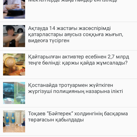
Ақтауда 14 жастағы жасөспірімді
қатарластары аяусыз соққыға жығып,
видеоға түсірген
Қайтарылған активтер есебінен 2,7 млрд
теңге бөлінді: қаржы қайда жұмсалады?
Қостанайда тротуармен жүйткіген
жүргізуші полицияның назарына ілікті
Тоқаев “Бәйтерек“ холдингінің басқарма
төрағасын қабылдады