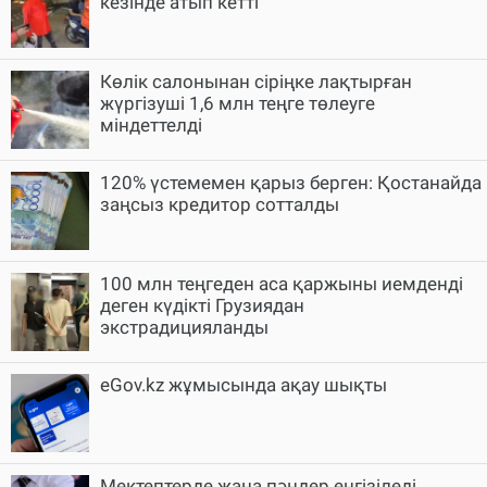
кезінде атып кетті
Көлік салонынан сіріңке лақтырған
жүргізуші 1,6 млн теңге төлеуге
міндеттелді
120% үстемемен қарыз берген: Қостанайда
заңсыз кредитор сотталды
100 млн теңгеден аса қаржыны иемденді
деген күдікті Грузиядан
экстрадицияланды
eGov.kz жұмысында ақау шықты
Мектептерде жаңа пәндер енгізіледі