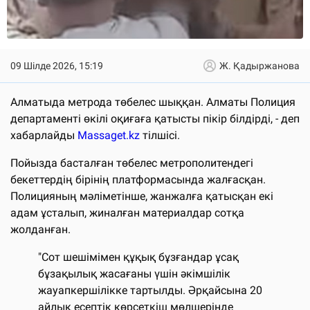
09 Шілде 2026, 15:19
Ж. Қадыржанова
Алматыда метрода төбелес шыққан. Алматы Полиция
департаменті өкілі оқиғаға қатысты пікір білдірді, - деп
хабарлайды
Massaget.kz
тілшісі.
Пойызда басталған төбелес метрополитендегі
бекеттердің бірінің платформасында жалғасқан.
Полицияның мәліметінше, жанжалға қатысқан екі
адам ұсталып, жиналған материалдар сотқа
жолданған.
"Сот шешімімен құқық бұзғандар ұсақ
бұзақылық жасағаны үшін әкімшілік
жауапкершілікке тартылды. Әрқайсына 20
айлық есептік көрсеткіш мөлшерінде