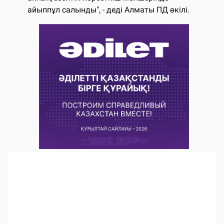
айыппұл салынды", - деді Алматы ПД өкілі.