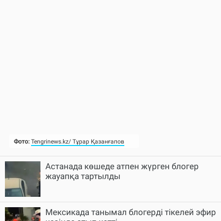
Астанада көшеде атпен жүрген блогер
жауапқа тартылды
Мексикада танымал блогерді тікелей эфир