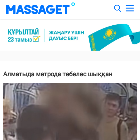
Алматыда метрода төбелес шыққан