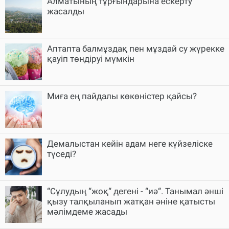
Алматының тұрғындарына ескерту
жасалды
Аптапта балмұздақ пен мұздай су жүрекке
қауіп төндіруі мүмкін
Миға ең пайдалы көкөністер қайсы?
Демалыстан кейін адам неге күйзеліске
түседі?
“Сұлудың “жоқ“ дегені - “иә“. Танымал әнші
қызу талқыланып жатқан әніне қатысты
мәлімдеме жасады