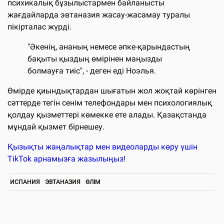
психикалық бұзылыстармен байланысты
жағдайларда эвтаназия жасау-жасамау туралы
пікірталас жүрді.
"Әкенің, ананың немесе әпке-қарындастың
бақыты қыздың өмірінен маңызды
болмауға тиіс", - деген еді Ноэлья.
Өмірде қиындықтардан шығатын жол жоқтай көрінген
сәттерде тегін сенім телефондары мен психологиялық
қолдау қызметтері көмекке ете алады. Қазақстанда
мұндай қызмет бірнешеу.
Қызықты жаңалықтар мен видеоларды көру үшін
TikTok арнамызға жазылыңыз!
ИСПАНИЯ
ЭВТАНАЗИЯ
ӨЛІМ