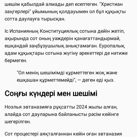
шешім қабылдай алмады деп есептеген. "Христиан
заңгерлері" ұйымының қолдауымен ол бұл құқықты
сотта даулауға тырысқан.
Іс Испанияның Конституциялық сотына дейін жетіп,
ақырында сот оның уәждерін қанағаттандырмай,
ешқандай заңбұзушылық анықтамаған. Еуропалық
адам құқықтары сотына жүгіну әрекеттері де нәтиже
бермеген.
"Ол менің шешімімді құрметтеген жоқ және
ешқашан құрметтемейді", — деген еді қыз.
Соңғы күндері мен шешімі
Ноэлья эвтаназияға рұқсатты 2024 жылы алған,
алайда сот дауларына байланысты рәсім кейінге
шегерілген.
Сот процестері аяқталғаннан кейін оған эвтаназия