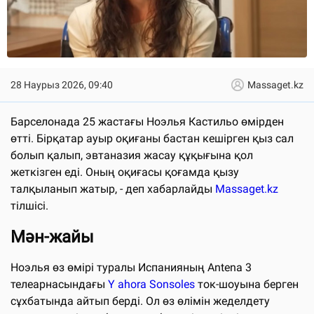
28 Наурыз 2026, 09:40
Massaget.kz
Барселонада 25 жастағы Ноэлья Кастильо өмірден
өтті. Бірқатар ауыр оқиғаны бастан кешірген қыз сал
болып қалып, эвтаназия жасау құқығына қол
жеткізген еді. Оның оқиғасы қоғамда қызу
талқыланып жатыр, - деп хабарлайды
Massaget.kz
тілшісі.
Мән-жайы
Ноэлья өз өмірі туралы Испанияның Antena 3
телеарнасындағы
Y ahora Sonsoles
ток-шоуына берген
сұхбатында айтып берді. Ол өз өлімін жеделдету