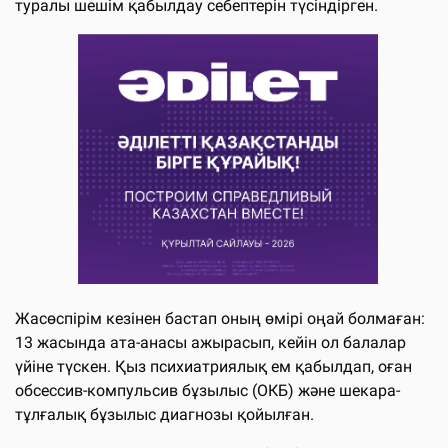
туралы шешім қабылдау себептерін түсіндірген.
Жасөспірім кезінен бастап оның өмірі оңай болмаған:
13 жасында ата-анасы ажырасып, кейін ол балалар
үйіне түскен. Қыз психиатриялық ем қабылдап, оған
обсессив-компульсив бұзылыс (ОКБ) және шекара-
тұлғалық бұзылыс диагнозы қойылған.