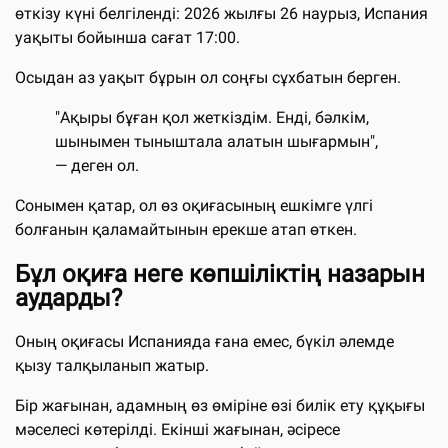
өткізу күні белгіленді: 2026 жылғы 26 наурыз, Испания
уақыты бойынша сағат 17:00.
Осыдан аз уақыт бұрын ол соңғы сұхбатын берген.
"Ақыры бұған қол жеткіздім. Енді, бәлкім,
шынымен тыныштала алатын шығармын",
— деген ол.
Сонымен қатар, ол өз оқиғасының ешкімге үлгі
болғанын қаламайтынын ерекше атап өткен.
Бұл оқиға неге көпшіліктің назарын
аударды?
Оның оқиғасы Испанияда ғана емес, бүкіл әлемде
қызу талқыланып жатыр.
Бір жағынан, адамның өз өміріне өзі билік ету құқығы
мәселесі көтерілді. Екінші жағынан, әсіресе