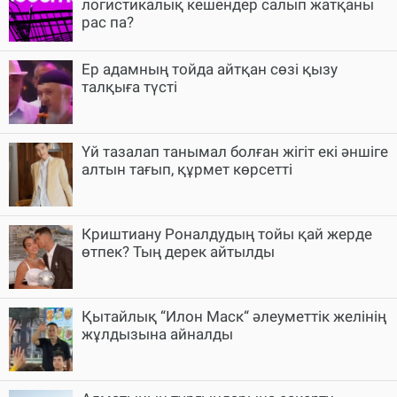
логистикалық кешендер салып жатқаны
рас па?
Ер адамның тойда айтқан сөзі қызу
талқыға түсті
Үй тазалап танымал болған жігіт екі әншіге
алтын тағып, құрмет көрсетті
Криштиану Роналдудың тойы қай жерде
өтпек? Тың дерек айтылды
Қытайлық “Илон Маск“ әлеуметтік желінің
жұлдызына айналды