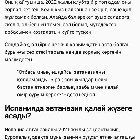
Оның айтуынша, 2022 жылы клубта бір топ адам оны
зорлап кеткен. Кейін қыз балконнан секіріп, өзіне қол
жұмсамақ болған. Алайда бұл әрекет ауыр салдарға
әкеліп, ол белінен төмен сал болып, мүгедектер
арбасымен қозғалатын күйге түскен.
Сондай-ақ, ол бірнеше жыл қарым-қатынаста болған
бұрынғы серіктесі тарапынан да зорлық көргенін
мәлімдеген.
"Отбасымның ешқайсы эвтаназияны
қолдамайды. Бірақ осы жылдар бойы
бастан өткерген барлық азабыммен қалай
өмір сүруім керек?" - деген еді ол.
Испанияда эвтаназия қалай жүзеге
асады?
Испания эвтаназияны 2021 жылы заңдастырып,
Еуропалық одақта мұны заңмен рұқсат еткен алғашқы