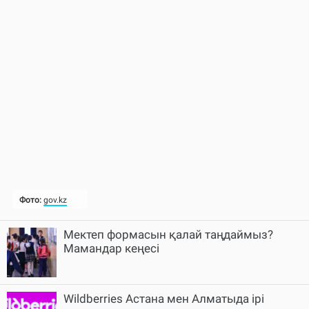
Мектеп формасын қалай таңдаймыз?
Мамандар кеңесі
Wildberries Астана мен Алматыда ірі