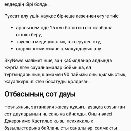
елдердің бірі болды.
Рұқсат алу үшін науқас бірнеше кезеңнен өтуге тиіс:
арасы кемінде 15 күн болатын екі жазбаша
өтініш беру;
тәуелсіз медициналық тексеруден өту;
өңірлік комиссияның мақұлдауын алу.
SkyNews мәліметінше, заң қабылданар алдында
жүргізілген сауалнамалар бойынша, ел
тұрғындарының шамамен 90 пайызы оны қылмыстық
жауапкершіліктен босатуды қолдаған.
Отбасының сот дауы
Ноэльяның эвтаназия жасау құқығы ұзаққа созылған
сот дауларының нысанына айналды. Оның әкесі
Джеронимо Кастильо қызы психикалық
бұзылыстарына байланысты саналы әрі салмақты