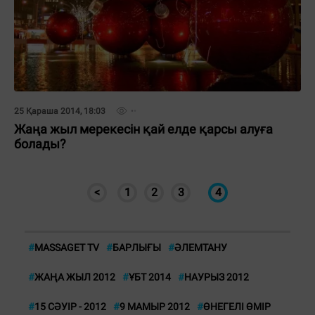
25 Қараша 2014, 18:03
Жаңа жыл мерекесін қай елде қарсы алуға
болады?
<
1
2
3
4
#
MASSAGET TV
#
БАРЛЫҒЫ
#
ӘЛЕМТАНУ
#
ЖАҢА ЖЫЛ 2012
#
ҰБТ 2014
#
НАУРЫЗ 2012
#
15 СӘУІР - 2012
#
9 МАМЫР 2012
#
ӨНЕГЕЛІ ӨМІР