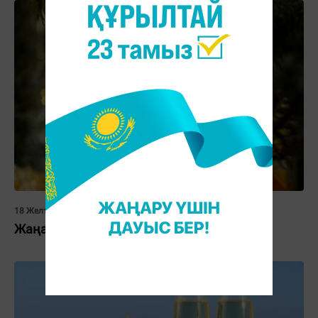
18 Желтоқсан 2014, 14:10
Жаңа жыл мерекесінің шығу тарихы